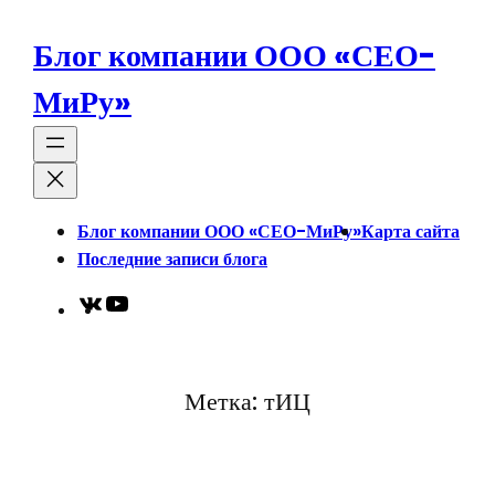
Перейти
к
Блог компании ООО «СЕО-
содержимому
МиРу»
Блог компании ООО «СЕО-МиРу»
Карта сайта
Последние записи блога
VK
YouTube
Метка:
тИЦ