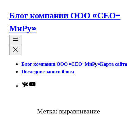
Перейти
к
Блог компании ООО «СЕО-
содержимому
МиРу»
Блог компании ООО «СЕО-МиРу»
Карта сайта
Последние записи блога
VK
YouTube
Метка:
выравнивание