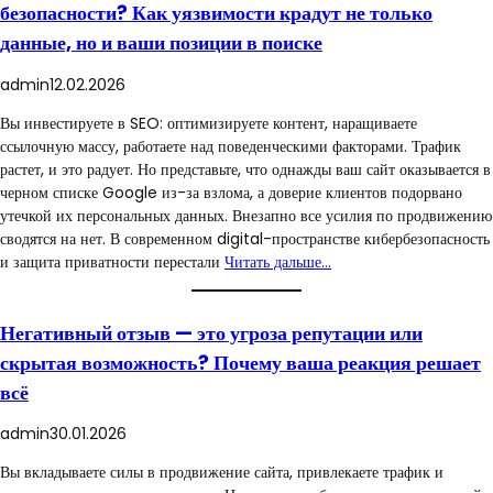
безопасности? Как уязвимости крадут не только
данные, но и ваши позиции в поиске
admin
12.02.2026
Вы инвестируете в SEO: оптимизируете контент, наращиваете
ссылочную массу, работаете над поведенческими факторами. Трафик
растет, и это радует. Но представьте, что однажды ваш сайт оказывается в
черном списке Google из-за взлома, а доверие клиентов подорвано
утечкой их персональных данных. Внезапно все усилия по продвижению
сводятся на нет. В современном digital-пространстве кибербезопасность
и защита приватности перестали
Читать дальше…
Негативный отзыв — это угроза репутации или
скрытая возможность? Почему ваша реакция решает
всё
admin
30.01.2026
Вы вкладываете силы в продвижение сайта, привлекаете трафик и