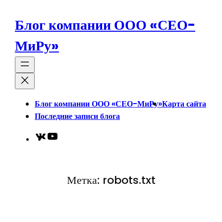
Перейти
к
Блог компании ООО «СЕО-
содержимому
МиРу»
Блог компании ООО «СЕО-МиРу»
Карта сайта
Последние записи блога
VK
YouTube
Метка:
robots.txt