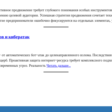
ктивное продвижение требует глубокого понимания особых инструментов
ечению целевой аудитории. Успешная стратегия продвижения сочетает т
огие предприниматели ошибочно фокусируются на отдельных элементах,
ов и кибератак
от автоматических бот-атак до целенаправленного взлома. Последствия
ерб. Проактивная защита интернет-ресурса требует комплексного подхо
современных угроз. Реальность
Читать дальше…