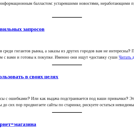
а информационным балластом: устаревшими новостями, неработающими пр
авильных запросов
я среди гигантов рынка, а заказы из других городов вам не интересны? П
дом с вами и готовы к покупке. Именно они ищут «доставку суши
Читать 
ользовать в своих целях
осы с ошибками? Или как выдача подстраивается под ваши привычки? Эт
ы до сих пор продвигаете сайты по старинке, рискуете остаться невидимы
ернет-магазина