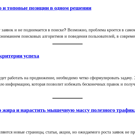
о и топовые позиции в одном решении
 заявок и не поднимается в поиске? Возможно, проблема кроется в само
я пониманием поисковых алгоритмов и поведения пользователей, в соврем
критерии успеха
будет работать на продвижение, необходимо четко сформулировать задачу
ную информацию, которая позволит избежать бесконечных правок и получ
о жира и нарастить мышечную массу полезного трафик
ляются новые страницы, статьи, акции, но ожидаемого роста заявок не п