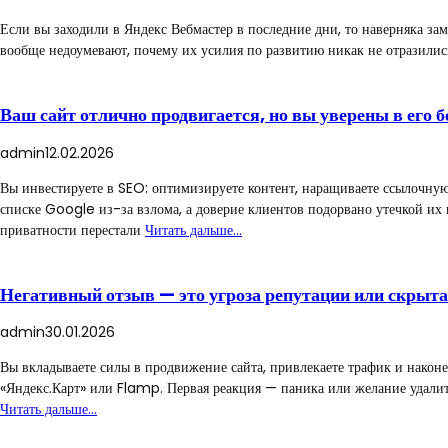
Если вы заходили в Яндекс Вебмастер в последние дни, то наверняка заме
вообще недоумевают, почему их усилия по развитию никак не отразились
Ваш сайт отлично продвигается, но вы уверены в его б
admin
12.02.2026
Вы инвестируете в SEO: оптимизируете контент, наращиваете ссылочную м
списке Google из-за взлома, а доверие клиентов подорвано утечкой их
приватности перестали
Читать дальше…
Негативный отзыв — это угроза репутации или скрыт
admin
30.01.2026
Вы вкладываете силы в продвижение сайта, привлекаете трафик и након
«Яндекс.Карт» или Flamp. Первая реакция — паника или желание удалить
Читать дальше…