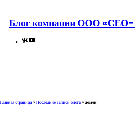
Перейти
к
содержимому
Блог компании ООО «СЕО
VK
YouTube
Главная страница
»
Последние записи блога
»
домен