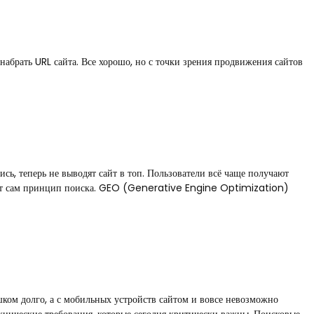
абрать URL сайта. Все хорошо, но с точки зрения продвижения сайтов
ь, теперь не выводят сайт в топ. Пользователи всё чаще получают
меняют сам принцип поиска. GEO (Generative Engine Optimization)
ишком долго, а с мобильных устройств сайтом и вовсе невозможно
ехнические требования, которые сегодня критически важны. Поисковые