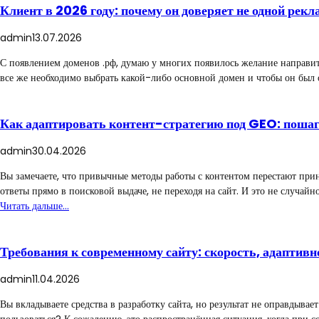
Клиент в 2026 году: почему он доверяет не одной рекла
admin
13.07.2026
С появлением доменов .рф, думаю у многих появилось желание направить
все же необходимо выбрать какой-либо основной домен и чтобы он был 
Как адаптировать контент-стратегию под GEO: пошаг
admin
30.04.2026
Вы замечаете, что привычные методы работы с контентом перестают прин
ответы прямо в поисковой выдаче, не переходя на сайт. И это не случ
Читать дальше…
Требования к современному сайту: скорость, адаптивн
admin
11.04.2026
Вы вкладываете средства в разработку сайта, но результат не оправдыва
пользоваться? К сожалению, это распространённая ситуация, когда при 