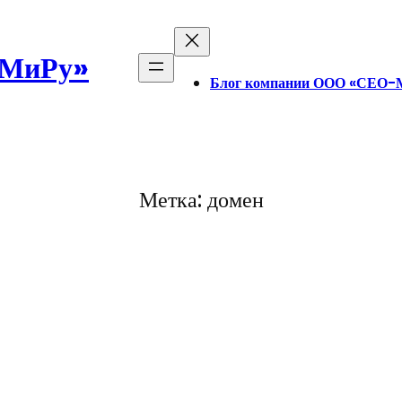
-МиРу»
Блог компании ООО «СЕО-
Метка:
домен