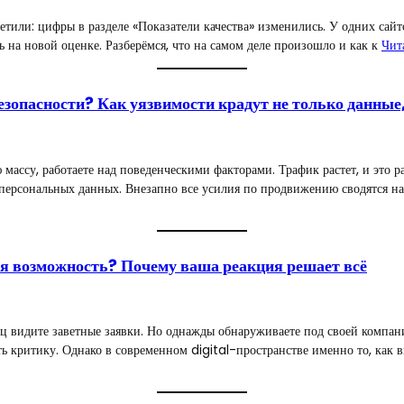
тили: цифры в разделе «Показатели качества» изменились. У одних сайтов
 на новой оценке. Разберёмся, что на самом деле произошло и как к
Чит
езопасности? Как уязвимости крадут не только данные,
ассу, работаете над поведенческими факторами. Трафик растет, и это ра
 персональных данных. Внезапно все усилия по продвижению сводятся на
ая возможность? Почему ваша реакция решает всё
ец видите заветные заявки. Но однажды обнаруживаете под своей компа
 критику. Однако в современном digital-пространстве именно то, как вы