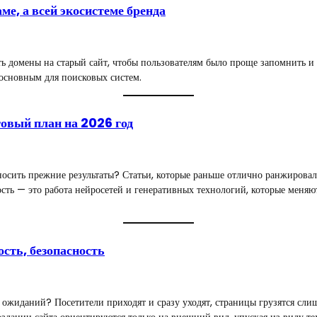
ме, а всей экосистеме бренда
 домены на старый сайт, чтобы пользователям было проще запомнить и н
основным для поисковых систем.
овый план на 2026 год
осить прежние результаты? Статьи, которые раньше отлично ранжировалис
айность — это работа нейросетей и генеративных технологий, которые 
ость, безопасность
ет ожиданий? Посетители приходят и сразу уходят, страницы грузятся сл
создании сайта ориентируются только на внешний вид, упуская из виду т