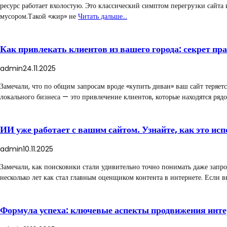
ресурс работает вхолостую. Это классический симптом перегрузки сайт
мусором.Такой «жир» не
Читать дальше…
Как привлекать клиентов из вашего города: секрет пр
admin
24.11.2025
Замечали, что по общим запросам вроде «купить диван» ваш сайт теряетс
локального бизнеса — это привлечение клиентов, которые находятся ря
ИИ уже работает с вашим сайтом. Узнайте, как это исп
admin
10.11.2025
Замечали, как поисковики стали удивительно точно понимать даже запр
несколько лет как стал главным оценщиком контента в интернете. Если в
Формула успеха: ключевые аспекты продвижения инт