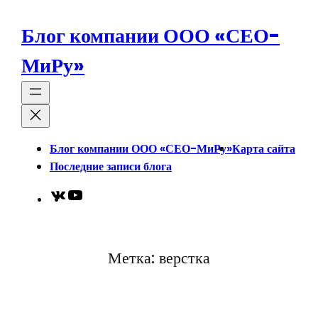
Перейти
к
Блог компании ООО «СЕО-
содержимому
МиРу»
Блог компании ООО «СЕО-МиРу»
Карта сайта
Последние записи блога
VK
YouTube
Метка:
верстка