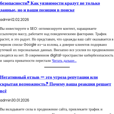
безопасности? Как уязвимости крадут не только
данные, но и ваши позиции в поиске
admin
12.02.2026
Вы инвестируете в SEO: оптимизируете контент, наращиваете
ссылочную массу, работаете над поведенческими факторами. Трафик
растет, и это радует. Но представьте, что однажды ваш сайт оказывается в
черном списке Google из-за взлома, а доверие клиентов подорвано
утечкой их персональных данных. Внезапно все усилия по продвижению
сводятся на нет. В современном digital-пространстве кибербезопасность
и защита приватности перестали
Читать дальше…
Негативный отзыв — это угроза репутации или
скрытая возможность? Почему ваша реакция решает
всё
admin
30.01.2026
Вы вкладываете силы в продвижение сайта, привлекаете трафик и