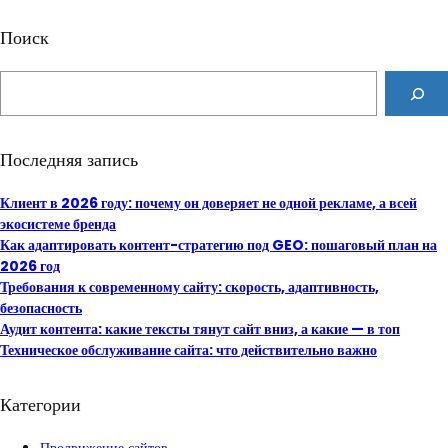
Поиск
S
e
a
r
Последняя запись
c
h
Клиент в 2026 году: почему он доверяет не одной рекламе, а всей
экосистеме бренда
Как адаптировать контент-стратегию под GEO: пошаговый план на
2026 год
Требования к современному сайту: скорость, адаптивность,
безопасность
Аудит контента: какие тексты тянут сайт вниз, а какие — в топ
Техническое обслуживание сайта: что действительно важно
Категории