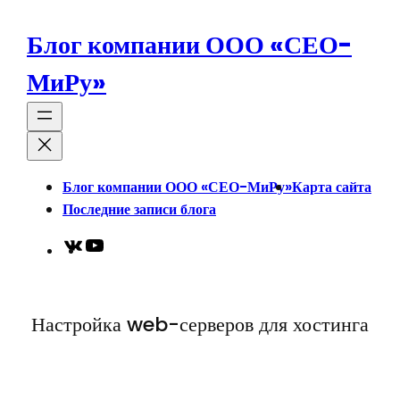
Перейти
к
Блог компании ООО «СЕО-
содержимому
МиРу»
Блог компании ООО «СЕО-МиРу»
Карта сайта
Последние записи блога
VK
YouTube
Настройка web-серверов для хостинга