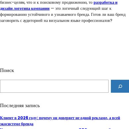
бизнес-целям, что и к поисковому продвижению, то
разработка и
дизайн логотипа компании
— это логичный следующий шаг к
формированию устойчивого и узнаваемого бренда. Готов ли ваш бренд
заговорить с аудиторией на визуальном языке профессионалов?
Поиск
S
e
a
r
Последняя запись
c
h
Клиент в 2026 году: почему он доверяет не одной рекламе, а всей
экосистеме бренда