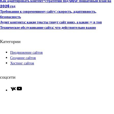
Как адаптировать контент-стратегию под GEO: пошаговый план на
2026 год
Требования к современному сайту: скорость, адаптивность,
безопасность
Аудит контента: какие тексты тянут сайт вниз, а какие — в топ
Техническое обслуживание сайта: что действительно важно
Категории
Продвижение сайтов
Создание сайтов
Хостинг сайтов
соцсети
V
Y
K
o
u
T
u