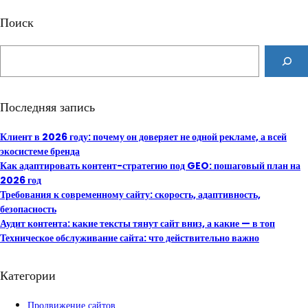
Поиск
S
e
a
r
Последняя запись
c
h
Клиент в 2026 году: почему он доверяет не одной рекламе, а всей
экосистеме бренда
Как адаптировать контент-стратегию под GEO: пошаговый план на
2026 год
Требования к современному сайту: скорость, адаптивность,
безопасность
Аудит контента: какие тексты тянут сайт вниз, а какие — в топ
Техническое обслуживание сайта: что действительно важно
Категории
Продвижение сайтов