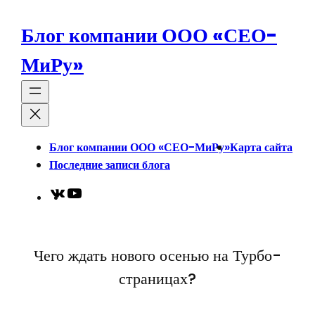
Перейти
к
Блог компании ООО «СЕО-
содержимому
МиРу»
Блог компании ООО «СЕО-МиРу»
Карта сайта
Последние записи блога
VK
YouTube
Чего ждать нового осенью на Турбо-
страницах?