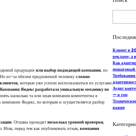
S
e
a
r
Последня
c
h
Клиент в 20
рекламе, а 
Как адапти
пошаговый 
одимой продукции
или выбор подходящей компании
, по
Требования 
 Но из-за обилия предложений человеку
сложно
адаптивност
клиентов
, которые уже успели воспользоваться их услугами.
Аудит конте
Компания Яндекс разработала уникальную механику по
— в топ
нять насколько та или иная компания компетентна в
Техническое
х компании Яндекс, по которым и осуществляется разбор
важно
изации
. Отзывы проходит
несколько уровней проверки
,
Категори
. Итак, перед тем как опубликовать отзыв,
компания