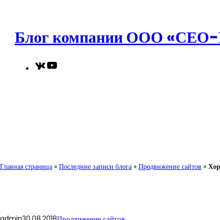
Перейти
к
содержимому
Блог компании ООО «СЕО
VK
YouTube
Главная страница
»
Последние записи блога
»
Продвижение сайтов
»
Хор
admin
30.08.2018
Продвижение сайтов