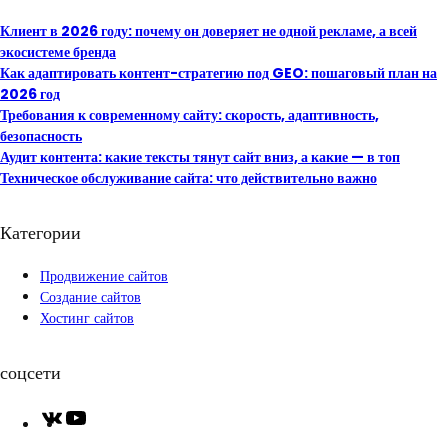
h
Клиент в 2026 году: почему он доверяет не одной рекламе, а всей
экосистеме бренда
Как адаптировать контент-стратегию под GEO: пошаговый план на
2026 год
Требования к современному сайту: скорость, адаптивность,
безопасность
Аудит контента: какие тексты тянут сайт вниз, а какие — в топ
Техническое обслуживание сайта: что действительно важно
Категории
Продвижение сайтов
Создание сайтов
Хостинг сайтов
соцсети
V
Y
K
o