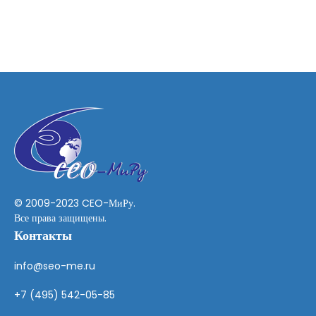
u
T
u
b
e
© 2009-2023 CEO-МиРу.
Все права защищены.
Контакты
info@seo-me.ru
+7 (495) 542-05-85