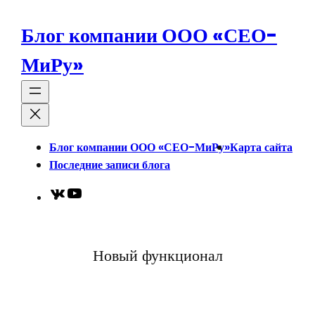
Перейти
к
Блог компании ООО «СЕО-
содержимому
МиРу»
Блог компании ООО «СЕО-МиРу»
Карта сайта
Последние записи блога
VK
YouTube
Новый функционал