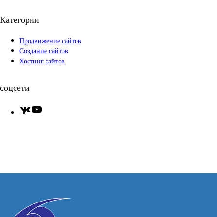
Категории
Продвижение сайтов
Создание сайтов
Хостинг сайтов
соцсети
V
Y
K
o
u
T
u
b
e