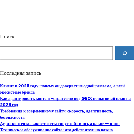
Поиск
S
e
a
r
Последняя запись
c
h
Клиент в 2026 году: почему он доверяет не одной рекламе, а всей
экосистеме бренда
Как адаптировать контент-стратегию под GEO: пошаговый план на
2026 год
Требования к современному сайту: скорость, адаптивность,
безопасность
Аудит контента: какие тексты тянут сайт вниз, а какие — в топ
Техническое обслуживание сайта: что действительно важно