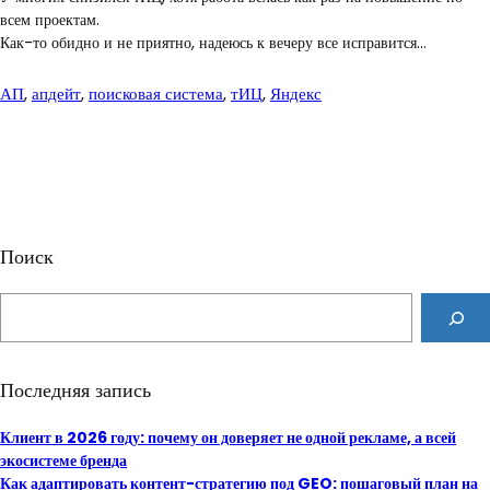
всем проектам.
Как-то обидно и не приятно, надеюсь к вечеру все исправится…
АП
, 
апдейт
, 
поисковая система
, 
тИЦ
, 
Яндекс
Поиск
S
e
a
r
Последняя запись
c
h
Клиент в 2026 году: почему он доверяет не одной рекламе, а всей
экосистеме бренда
Как адаптировать контент-стратегию под GEO: пошаговый план на