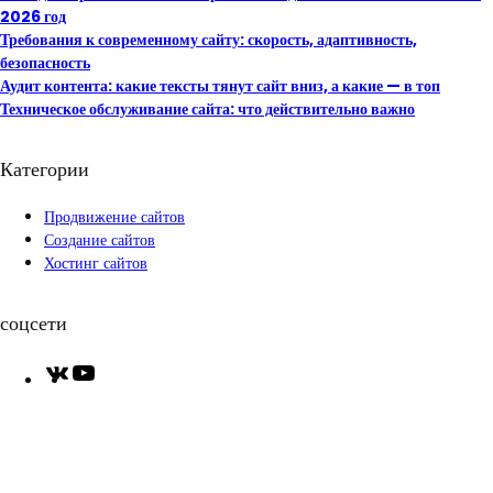
2026 год
Требования к современному сайту: скорость, адаптивность,
безопасность
Аудит контента: какие тексты тянут сайт вниз, а какие — в топ
Техническое обслуживание сайта: что действительно важно
Категории
Продвижение сайтов
Создание сайтов
Хостинг сайтов
соцсети
V
Y
K
o
u
T
u
b