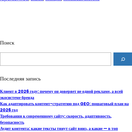
Поиск
S
e
a
r
Последняя запись
c
h
Клиент в 2026 году: почему он доверяет не одной рекламе, а всей
экосистеме бренда
Как адаптировать контент-стратегию под GEO: пошаговый план на
2026 год
Требования к современному сайту: скорость, адаптивность,
безопасность
Аудит контента: какие тексты тянут сайт вниз, а какие — в топ