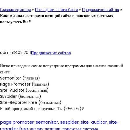
Главная страница
»
Последние записи блога
»
Продвижение сайтов
»
Какими анализаторами позиций сайта в поисковых системах
пользуетесь Вы?
admin
18.02.2011
Продвижение сайтов
Ниже приведены самые популярные программы для анализа позиций
сайта:
Semonitor (платная)
Page Promoter (платная)
Site-Auditor (бесплатная)
SESpider (бесплатная)
Site-Reporter Free (бесплатная).
Какой программой пользуешься Ты («+», «-«)?
page promoter
, 
semonitor
, 
sespider
, 
site-auditor
, 
site-
reporter free
, 
анализ
, 
позиции
, 
поисковая система