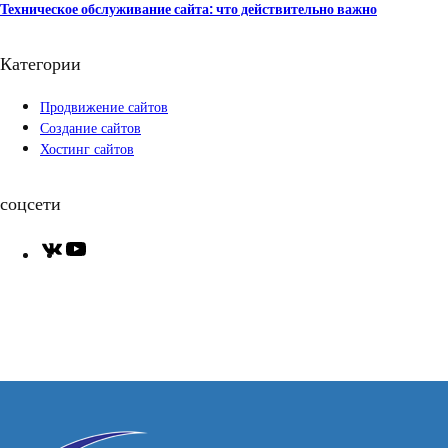
Техническое обслуживание сайта: что действительно важно
Категории
Продвижение сайтов
Создание сайтов
Хостинг сайтов
соцсети
V
Y
K
o
u
T
u
b
e